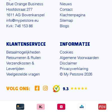
Blue Orange Business
Nieuws
Hoofdstraat 277
Contact
1611 AG Bovenkarspel
Klachtenpagina
info@mypetstore.eu
Sitemap
Kvk: 746 153 86
Blogs
KLANTENSERVICE
INFORMATIE
Betaalmogelijkheden
Cookies
Retourneren & Ruilen
Algemene Voorwaarden
Verzendkosten &
Disclaimer
Levertijden
Privacyverklaring
Veelgestelde vragen
© My Petstore 2026
VOLG ONS:
9.3
★★★★★