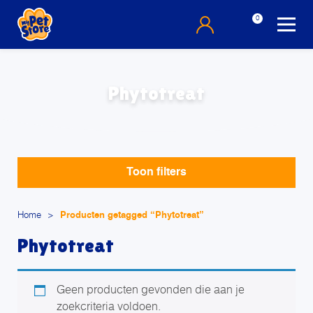
0
Phytotreat
Toon filters
Home
>
Producten getagged “Phytotreat”
Phytotreat
Geen producten gevonden die aan je
zoekcriteria voldoen.