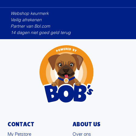
Alternative:
Webshop keurmerk
Veilig afrekenen
Partner van Bol.com
14 dagen niet goed geld terug
CONTACT
ABOUT US
My Petstore
Over ons