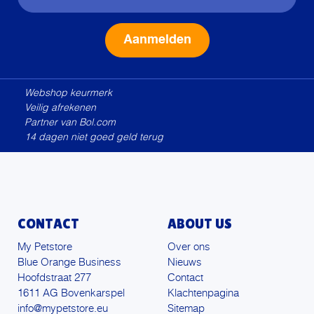
Alternative:
Webshop keurmerk
Veilig afrekenen
Partner van Bol.com
14 dagen niet goed geld terug
CONTACT
ABOUT US
My Petstore
Over ons
Blue Orange Business
Nieuws
Hoofdstraat 277
Contact
1611 AG Bovenkarspel
Klachtenpagina
info@mypetstore.eu
Sitemap