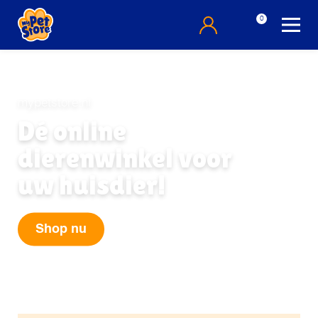
0
mypetstore.nl
Dé online
dierenwinkel voor
uw huisdier!
Shop nu