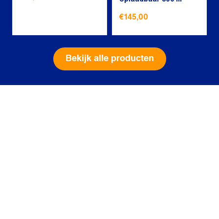
€
145,00
Bekijk alle producten
Powered by Bob’s
Zijn leuke, praktische en
vooral diervriendelijke
producten die speciaal
voor deze online