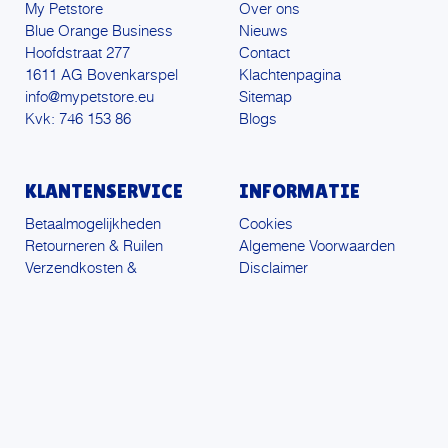
My Petstore
Over ons
Blue Orange Business
Nieuws
Hoofdstraat 277
Contact
1611 AG Bovenkarspel
Klachtenpagina
info@mypetstore.eu
Sitemap
Kvk: 746 153 86
Blogs
KLANTENSERVICE
INFORMATIE
Betaalmogelijkheden
Cookies
Retourneren & Ruilen
Algemene Voorwaarden
Verzendkosten &
Disclaimer
Levertijden
Privacyverklaring
Veelgestelde vragen
© My Petstore 2026
VOLG ONS:
9.3
★★★★★