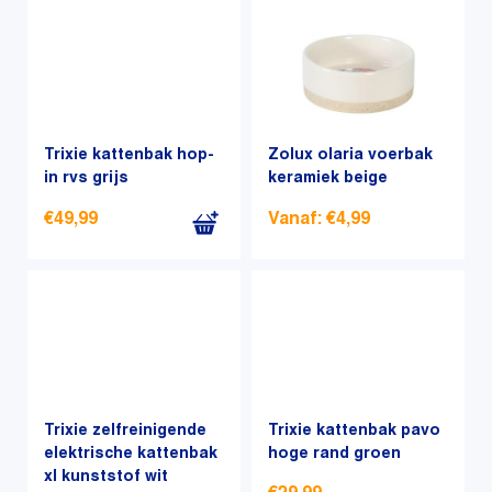
nieuwste
Trixie kattenbak hop-
Zolux olaria voerbak
in rvs grijs
keramiek beige
€
49,99
Vanaf:
€
4,99
Dit
product
heeft
meerdere
variaties.
Deze
optie
Trixie zelfreinigende
Trixie kattenbak pavo
elektrische kattenbak
kan
hoge rand groen
xl kunststof wit
gekozen