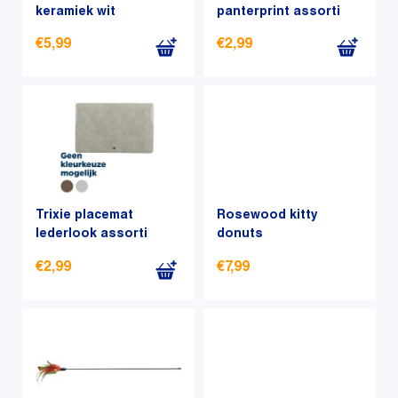
keramiek wit
panterprint assorti
€
5,99
€
2,99
Trixie placemat
Rosewood kitty
lederlook assorti
donuts
€
2,99
€
7,99
Dit
product
heeft
meerdere
variaties.