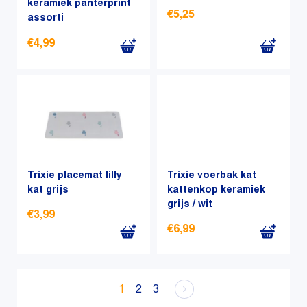
keramiek panterprint
gekozen
op
€
5,25
assorti
worden
de
op
productpagina
€
4,99
de
productpagina
Trixie placemat lilly
Trixie voerbak kat
kat grijs
kattenkop keramiek
grijs / wit
€
3,99
€
6,99
1
2
3