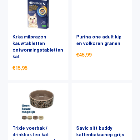
productpagina
heeft
heeft
meerdere
meerdere
variaties.
variaties.
Deze
Deze
optie
optie
Krka milprazon
Purina one adult kip
kan
kauwtabletten
kan
en volkoren granen
ontwormingstabletten
gekozen
gekozen
€
45,99
kat
worden
worden
op
op
€
15,95
Dit
de
de
product
productpagina
productpagina
Dit
heeft
product
meerdere
heeft
variaties.
meerdere
Deze
variaties.
optie
Deze
kan
optie
Trixie voerbak /
Savic sift buddy
gekozen
kan
drinkbak leo kat
kattenbakschep grijs
worden