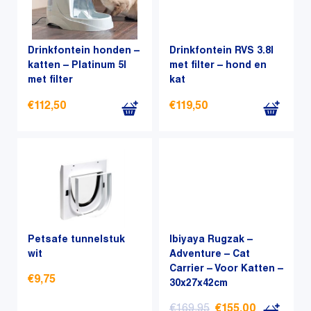
Drinkfontein honden –
Drinkfontein RVS 3.8l
katten – Platinum 5l
met filter – hond en
met filter
kat
€
112,50
€
119,50
Petsafe tunnelstuk
Ibiyaya Rugzak –
wit
Adventure – Cat
Carrier – Voor Katten –
€
9,75
30x27x42cm
Oorspronkelijke
Huidige
€
169,95
€
155,00