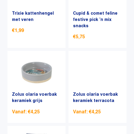
Deze
optie
Trixie kattenhengel
Cupid & comet feline
met veren
kan
festive pick ’n mix
snacks
gekozen
€
1,99
worden
€
5,75
op
Dit
de
Dit
product
productpagina
product
heeft
heeft
meerdere
meerdere
variaties.
variaties.
Deze
Deze
optie
optie
kan
Zolux olaria voerbak
Zolux olaria voerbak
keramiek grijs
kan
keramiek terracota
gekozen
gekozen
worden
Vanaf:
€
4,25
Vanaf:
€
4,25
worden
op
op
de
Dit
Dit
de
productpagina
product
product