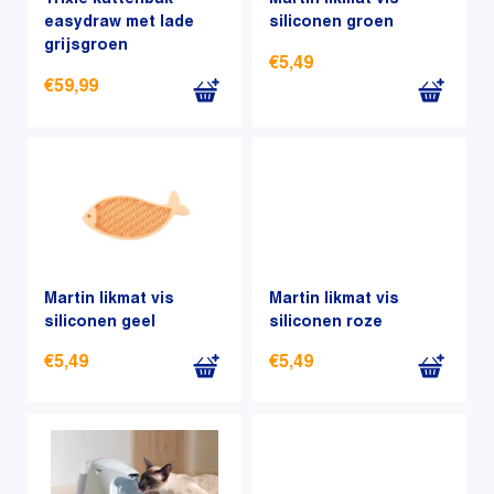
Trixie kattenbak
Martin likmat vis
easydraw met lade
siliconen groen
grijsgroen
€
5,49
€
59,99
Martin likmat vis
Martin likmat vis
siliconen geel
siliconen roze
€
5,49
€
5,49