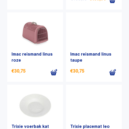
Dit
prijs
prijs
product
was:
is:
heeft
€169,95.
€155,00.
meerdere
variaties.
Deze
optie
kan
Imac reismand linus
Imac reismand linus
gekozen
roze
taupe
worden
op
€
30,75
€
30,75
de
productpagina
Trixie voerbak kat
Trixie placemat leo