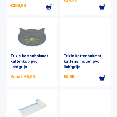
€
29,99
worden
€
399,00
op
de
productpagina
Trixie kattenbakmat
Trixie kattenbakmat
kattenkop pvc
kattensilhouet pvc
lichtgrijs
lichtgrijs
Vanaf:
€
5,99
€
5,99
Dit
product
heeft
meerdere
variaties.