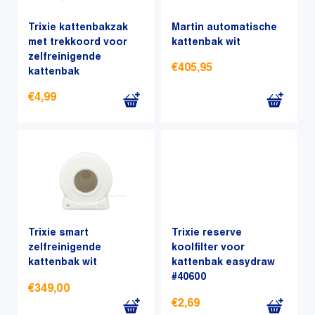
Deze
optie
Trixie kattenbakzak
Martin automatische
kan
met trekkoord voor
kattenbak wit
zelfreinigende
gekozen
€
405,95
kattenbak
worden
op
€
4,99
de
productpagina
Trixie smart
Trixie reserve
zelfreinigende
koolfilter voor
kattenbak wit
kattenbak easydraw
#40600
€
349,00
€
2,69