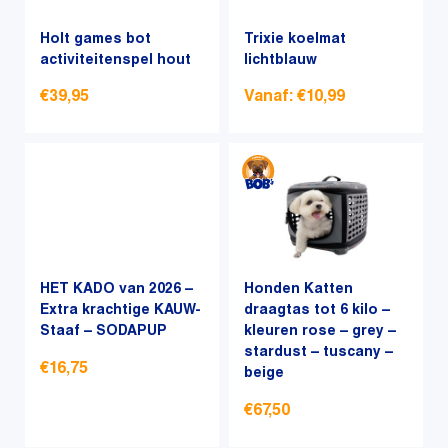
Deze
optie
optie
Holt games bot
kan
Trixie koelmat
kan
activiteitenspel hout
lichtblauw
gekozen
gekozen
worden
€
39,95
Vanaf:
€
10,99
worden
op
op
de
Dit
Dit
de
productpagina
product
product
productpagina
heeft
heeft
meerdere
meerdere
variaties.
variaties.
Deze
Deze
optie
optie
HET KADO van 2026 –
Honden Katten
kan
Extra krachtige KAUW-
kan
draagtas tot 6 kilo –
Staaf – SODAPUP
kleuren rose – grey –
gekozen
gekozen
stardust – tuscany –
worden
worden
€
16,75
beige
op
op
de
de
€
67,50
productpagina
productpagina