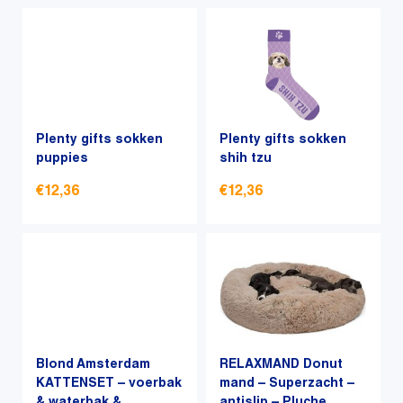
Plenty gifts sokken
Plenty gifts sokken
puppies
shih tzu
€
12,36
€
12,36
Dit
Dit
product
product
heeft
heeft
meerdere
meerdere
variaties.
variaties.
Deze
Deze
optie
optie
Blond Amsterdam
RELAXMAND Donut
kan
KATTENSET – voerbak
kan
mand – Superzacht –