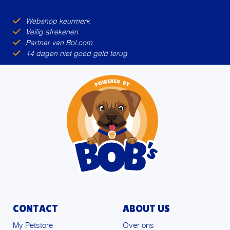
Alternative:
Webshop keurmerk
Veilig afrekenen
Partner van Bol.com
14 dagen niet goed geld terug
CONTACT
ABOUT US
My Petstore
Over ons