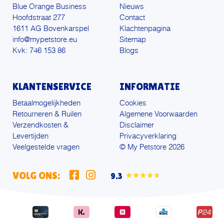
Blue Orange Business
Nieuws
Hoofdstraat 277
Contact
1611 AG Bovenkarspel
Klachtenpagina
info@mypetstore.eu
Sitemap
Kvk: 746 153 86
Blogs
KLANTENSERVICE
INFORMATIE
Betaalmogelijkheden
Cookies
Retourneren & Ruilen
Algemene Voorwaarden
Verzendkosten &
Disclaimer
Levertijden
Privacyverklaring
Veelgestelde vragen
© My Petstore 2026
VOLG ONS:
9.3
★★★★★