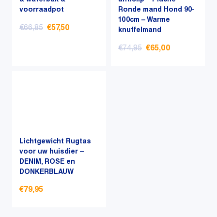
& waterbak &
antislip – Pluche
gekozen
gekozen
voorraadpot
Ronde mand Hond 90-
worden
worden
100cm – Warme
op
op
Oorspronkelijke
Huidige
€
66,85
€
57,50
knuffelmand
de
de
prijs
prijs
Oorspronkelijke
Huidige
productpagina
productpagina
€
74,95
€
65,00
was:
is:
prijs
prijs
€66,85.
€57,50.
was:
is:
€74,95.
€65,00.
Lichtgewicht Rugtas
voor uw huisdier –
DENIM, ROSE en
DONKERBLAUW
€
79,95