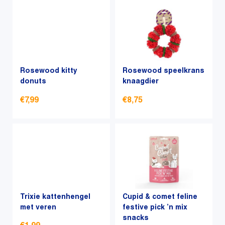
Rosewood kitty
Rosewood speelkrans
donuts
knaagdier
€
7,99
€
8,75
Dit
Dit
product
product
heeft
heeft
meerdere
meerdere
variaties.
variaties.
Deze
Deze
optie
optie
Trixie kattenhengel
Cupid & comet feline
kan
met veren
kan
festive pick ’n mix
snacks
gekozen
gekozen