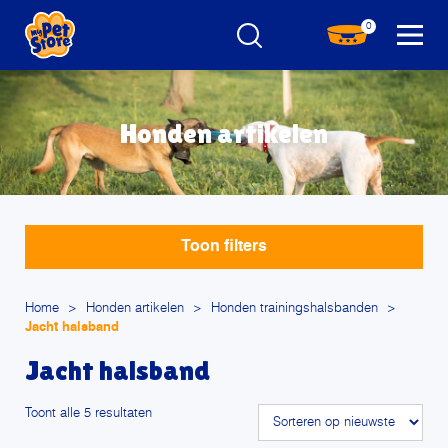
0
Honden artikelen
Toon filters
Home
>
Honden artikelen
>
Honden trainingshalsbanden
>
Jacht halsband
Jacht halsband
Gesorteerd
Toont alle 5 resultaten
op