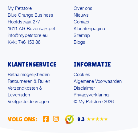
My Petstore
Over ons
Blue Orange Business
Nieuws
Hoofdstraat 277
Contact
1611 AG Bovenkarspel
Klachtenpagina
info@mypetstore.eu
Sitemap
Kvk: 746 153 86
Blogs
KLANTENSERVICE
INFORMATIE
Betaalmogelijkheden
Cookies
Retourneren & Ruilen
Algemene Voorwaarden
Verzendkosten &
Disclaimer
Levertijden
Privacyverklaring
Veelgestelde vragen
© My Petstore 2026
VOLG ONS:
9.3
★★★★★