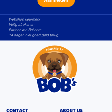
Alternative:
Webshop keurmerk
Veilig afrekenen
Partner van Bol.com
14 dagen niet goed geld terug
CONTACT
ABOUT US