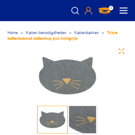
0
Home
>
Katten benodigdheden
>
Kattenbakken
>
Trixie
kattenbakmat kattenkop pvc lichtgrijs