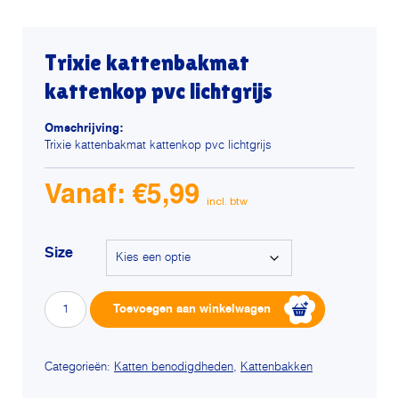
Trixie kattenbakmat
kattenkop pvc lichtgrijs
Omschrijving:
Trixie kattenbakmat kattenkop pvc lichtgrijs
Vanaf:
€
5,99
Size
Trixie
Alterna
Toevoegen aan winkelwagen
kattenbakmat
kattenkop
pvc
lichtgrijs
Categorieën:
Katten benodigdheden
,
Kattenbakken
aantal