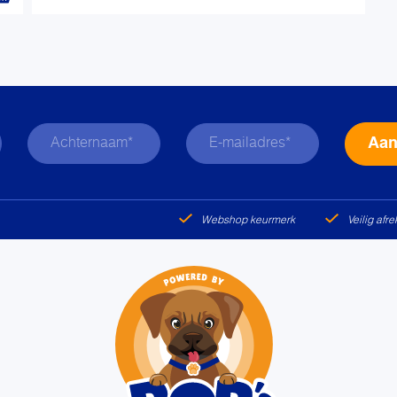
Webshop keurmerk
Veilig afr