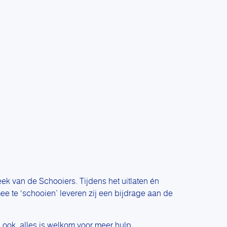
k van de Schooiers. Tijdens het uitlaten én
e te ‘schooien’ leveren zij een bijdrage aan de
 ook, alles is welkom voor meer hulp.