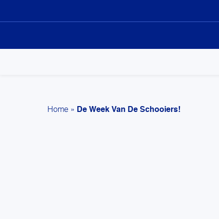
Sk
to
co
Home
»
De Week Van De Schooiers!