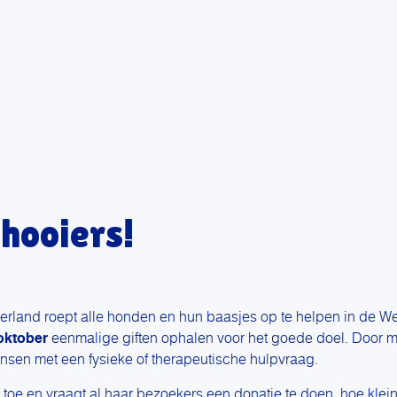
hooiers!
land roept alle honden en hun baasjes op te helpen in de Wee
oktober
eenmalige giften ophalen voor het goede doel. Door me
nsen met een fysieke of therapeutische hulpvraag.
toe en vraagt al haar bezoekers een donatie te doen, hoe klein