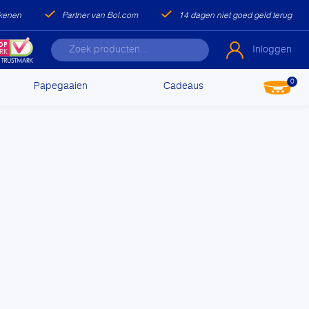
ekenen
Partner van Bol.com
14 dagen niet goed geld terug
Inloggen
0
Papegaaien
Cadeaus