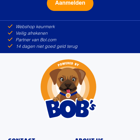
Alternative:
Webshop keurmerk
Veilig afrekenen
Partner van Bol.com
14 dagen niet goed geld terug