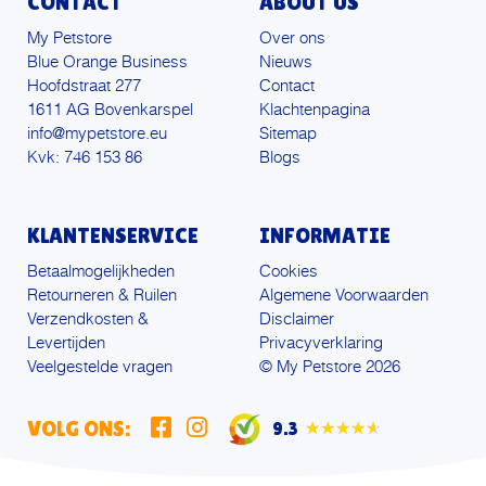
CONTACT
ABOUT US
My Petstore
Over ons
Blue Orange Business
Nieuws
Hoofdstraat 277
Contact
1611 AG Bovenkarspel
Klachtenpagina
info@mypetstore.eu
Sitemap
Kvk: 746 153 86
Blogs
KLANTENSERVICE
INFORMATIE
Betaalmogelijkheden
Cookies
Retourneren & Ruilen
Algemene Voorwaarden
Verzendkosten &
Disclaimer
Levertijden
Privacyverklaring
Veelgestelde vragen
© My Petstore 2026
VOLG ONS:
9.3
★★★★★