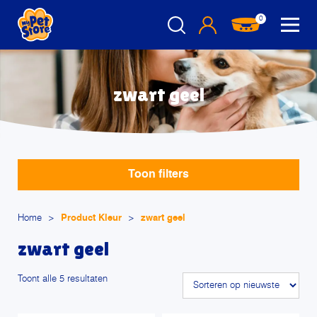
0
zwart geel
Toon filters
Home
>
Product Kleur
>
zwart geel
zwart geel
Gesorteerd
Toont alle 5 resultaten
op
nieuwste