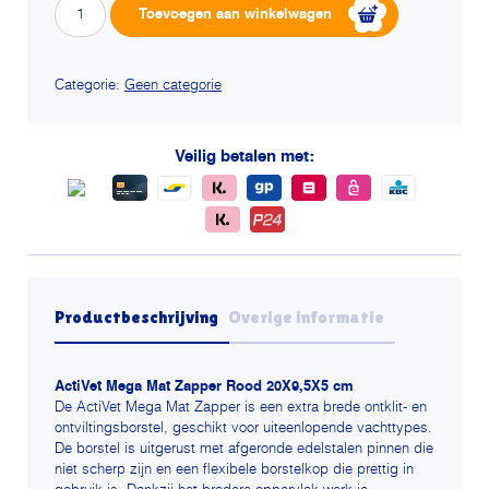
Activet
Alterna
Toevoegen aan winkelwagen
borstel
mega
mat
zapper
Categorie:
Geen categorie
rood
aantal
Veilig betalen met:
Productbeschrijving
Overige informatie
ActiVet Mega Mat Zapper Rood 20X9,5X5 cm
De ActiVet Mega Mat Zapper is een extra brede ontklit- en
ontviltingsborstel, geschikt voor uiteenlopende vachttypes.
De borstel is uitgerust met afgeronde edelstalen pinnen die
niet scherp zijn en een flexibele borstelkop die prettig in