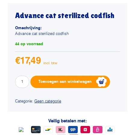
Advance cat sterilized codfish
Omschrijving:
Advance cat sterilized codfish
44 op voorraad
€
17,49
Advance
Alternative:
Toevoegen aan winkelwagen
cat
sterilized
codfish
Categorie:
Geen categorie
aantal
Veilig betalen met: