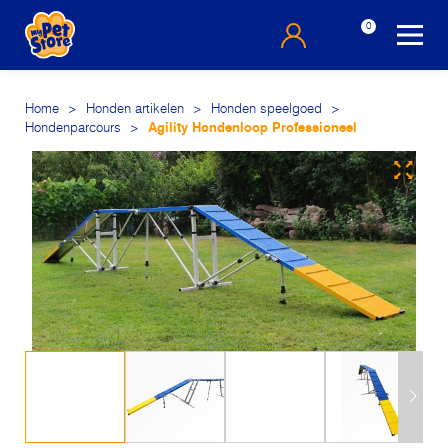
0
Home
>
Honden artikelen
>
Honden speelgoed
>
Hondenparcours
>
Agility Hondenloop Professioneel