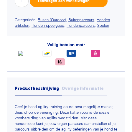
Toevoegen aan winkelwagen
Hondenloop
Professioneel
aantal
Categorieën:
Buiten (Outdoor)
,
Buitenparcours
,
Honden
artikelen
,
Honden speelgoed
,
Hondenparcours
,
Spelen
Veilig betalen met:
Productbeschrijving
Overige informatie
Geef je hond agility training op de best mogelijke manier,
thuis of op de vereniging. Deze kattenloop is de ideale
voorbereiding van agility wedstrijden. Met deze
hondenloop kunt je jouw eigen parcours samenstellen of je
parcours uitbreiden om de agility oefeningen van je hond te