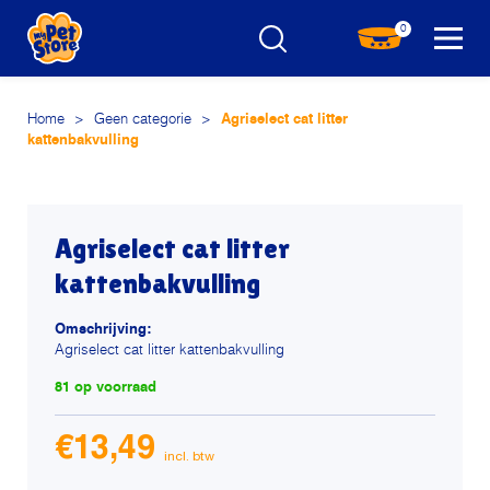
0
Home
>
Geen categorie
>
Agriselect cat litter
kattenbakvulling
Agriselect cat litter
kattenbakvulling
Omschrijving:
Agriselect cat litter kattenbakvulling
81 op voorraad
€
13,49