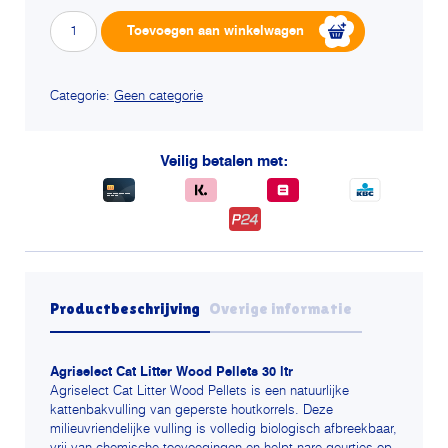
Agriselect
Alternative:
Toevoegen aan winkelwagen
cat
litter
kattenbakvulling
Categorie:
Geen categorie
aantal
Veilig betalen met:
Productbeschrijving
Overige informatie
Agriselect Cat Litter Wood Pellets 30 ltr
Agriselect Cat Litter Wood Pellets is een natuurlijke
kattenbakvulling van geperste houtkorrels. Deze
milieuvriendelijke vulling is volledig biologisch afbreekbaar,