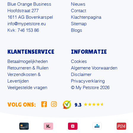
Blue Orange Business
Nieuws
Hoofdstraat 277
Contact
1611 AG Bovenkarspel
Klachtenpagina
info@mypetstore.eu
Sitemap
Kvk: 746 153 86
Blogs
KLANTENSERVICE
INFORMATIE
Betaalmogelijkheden
Cookies
Retourneren & Ruilen
Algemene Voorwaarden
Verzendkosten &
Disclaimer
Levertijden
Privacyverklaring
Veelgestelde vragen
© My Petstore 2026
VOLG ONS:
9.3
★★★★★