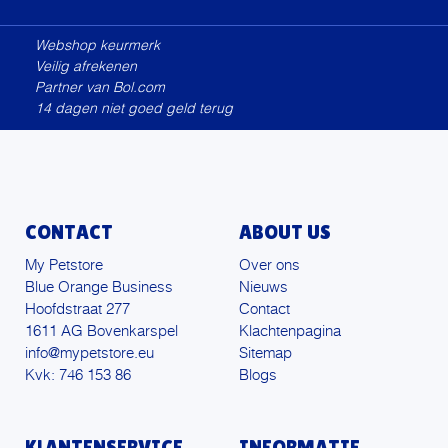
Alternative:
Webshop keurmerk
Veilig afrekenen
Partner van Bol.com
14 dagen niet goed geld terug
CONTACT
ABOUT US
My Petstore
Over ons
Blue Orange Business
Nieuws
Hoofdstraat 277
Contact
1611 AG Bovenkarspel
Klachtenpagina
info@mypetstore.eu
Sitemap
Kvk: 746 153 86
Blogs
KLANTENSERVICE
INFORMATIE