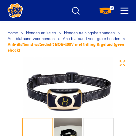
0
Home
>
Honden artikelen
>
Honden trainingshalsbanden
>
Anti-blafband voor honden
>
Anti-blafband voor grote honden
>
Anti-Blafband waterdicht BOB-460V met trilling & geluid (geen
shock)