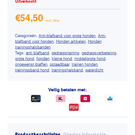
Uitverkocht
€
54,50
Categorieën:
Anti-blafband voor grote honden
,
Anti-
blafband voor honden
,
Honden artikelen
,
Honden
trainingshalsbanden
Tags:
anti blafband
,
gedragstraining
,
gedragsverbetering
,
grote hond
,
honden
,
kleine hond
,
middelgrote hond
,
ongewenst blaffen
,
oplaadbaar
,
trainen honden
,
trainingsband hond
,
trainingshalsband
,
waterdicht
Veilig betalen met:
Productbeschrijving
Overige informatie