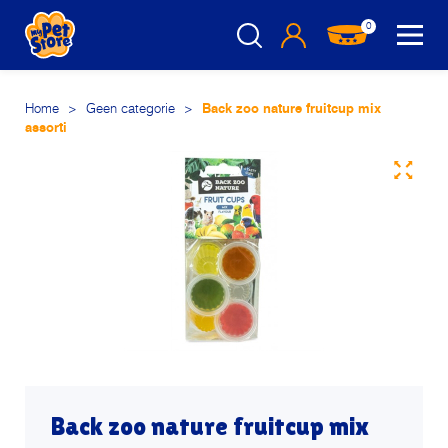
0
Home
>
Geen categorie
>
Back zoo nature fruitcup mix
assorti
Back zoo nature fruitcup mix