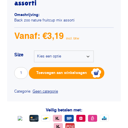
assorti
Omschrijving:
Back zoo nature fruitcup mix assorti
Vanaf:
€
3,19
Size
Back
Alterna
Toevoegen aan winkelwagen
zoo
nature
fruitcup
mix
Categorie:
Geen categorie
assorti
aantal
Veilig betalen met: