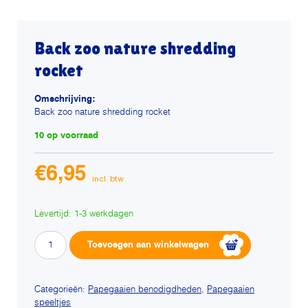
Back zoo nature shredding
rocket
Omschrijving:
Back zoo nature shredding rocket
10 op voorraad
€
6,95
Levertijd: 1-3 werkdagen
Back
Alternative:
Toevoegen aan winkelwagen
zoo
nature
shredding
Categorieën:
Papegaaien benodigdheden
,
Papegaaien
speeltjes
rocket