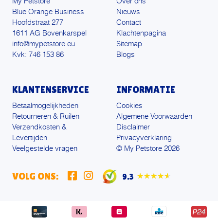
My Petstore
Over ons
Blue Orange Business
Nieuws
Hoofdstraat 277
Contact
1611 AG Bovenkarspel
Klachtenpagina
info@mypetstore.eu
Sitemap
Kvk: 746 153 86
Blogs
KLANTENSERVICE
INFORMATIE
Betaalmogelijkheden
Cookies
Retourneren & Ruilen
Algemene Voorwaarden
Verzendkosten &
Disclaimer
Levertijden
Privacyverklaring
Veelgestelde vragen
© My Petstore 2026
VOLG ONS:
9.3
★★★★★