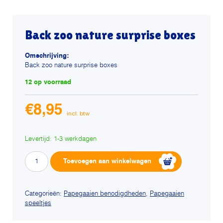
Back zoo nature surprise boxes
Omschrijving:
Back zoo nature surprise boxes
12 op voorraad
€
8,95
Levertijd: 1-3 werkdagen
Back
Alternative:
Toevoegen aan winkelwagen
zoo
nature
surprise
Categorieën:
Papegaaien benodigdheden
,
Papegaaien
speeltjes
boxes
aantal