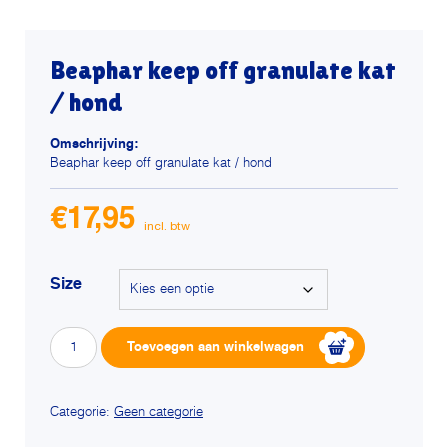
Beaphar keep off granulate kat
/ hond
Omschrijving:
Beaphar keep off granulate kat / hond
€
17,95
Size
Beaphar
Alterna
Toevoegen aan winkelwagen
keep
off
granulate
kat
Categorie:
Geen categorie
/