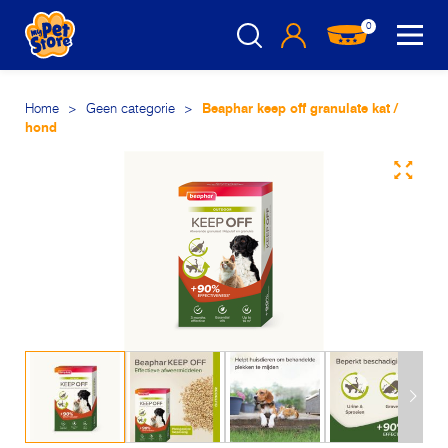
0
Home
>
Geen categorie
>
Beaphar keep off granulate kat /
hond