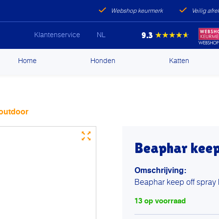
Webshop keurmerk
Veilig afr
9.3
★★★★★
Klantenservice
NL
ip
Home
Honden
Katten
ntent
 outdoor
Beaphar keep
Omschrijving:
Beaphar keep off spray 
13 op voorraad