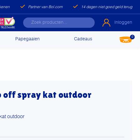
ekenen
Partner van Bol.com
14 dagen niet goed geld terug
Inloggen
0
Papegaaien
Cadeaus
 off spray kat outdoor
kat outdoor