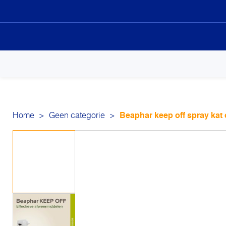
Sk
to
co
Home
>
Geen categorie
>
Beaphar keep off spray kat