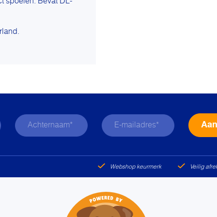
ct spoelen. Bevat DL-
rland.
Webshop keurmerk
Veilig afr