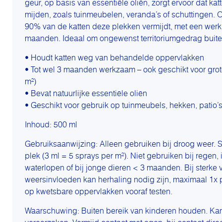
geur, op basis van essentiële oliën, zorgt ervoor dat k
mijden, zoals tuinmeubelen, veranda’s of schuttingen. 
90% van de katten deze plekken vermijdt, met een werki
maanden. Ideaal om ongewenst territoriumgedrag buite
• Houdt katten weg van behandelde oppervlakken
• Tot wel 3 maanden werkzaam – ook geschikt voor grot
m²)
• Bevat natuurlijke essentiële oliën
• Geschikt voor gebruik op tuinmeubels, hekken, patio’
Inhoud: 500 ml
Gebruiksaanwijzing: Alleen gebruiken bij droog weer.
plek (3 ml = 5 sprays per m²). Niet gebruiken bij regen, 
waterlopen of bij jonge dieren < 3 maanden. Bij sterke v
weersinvloeden kan herhaling nodig zijn, maximaal 1x 
op kwetsbare oppervlakken vooraf testen.
Waarschuwing: Buiten bereik van kinderen houden. Kan 