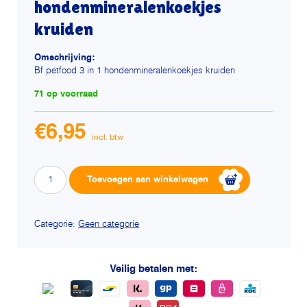
hondenmineralenkoekjes
kruiden
Omschrijving:
Bf petfood 3 in 1 hondenmineralenkoekjes kruiden
71 op voorraad
€
6,95
Bf
Alternative:
Toevoegen aan winkelwagen
petfood
3
in
Categorie:
Geen categorie
1
hondenmineralenkoekjes
Veilig betalen met:
kruiden
aantal