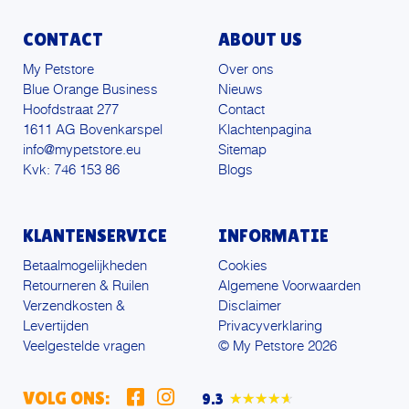
CONTACT
ABOUT US
My Petstore
Over ons
Blue Orange Business
Nieuws
Hoofdstraat 277
Contact
1611 AG Bovenkarspel
Klachtenpagina
info@mypetstore.eu
Sitemap
Kvk: 746 153 86
Blogs
KLANTENSERVICE
INFORMATIE
Betaalmogelijkheden
Cookies
Retourneren & Ruilen
Algemene Voorwaarden
Verzendkosten &
Disclaimer
Levertijden
Privacyverklaring
Veelgestelde vragen
© My Petstore 2026
VOLG ONS:
9.3
★★★★★