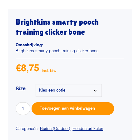
Brightkins smarty pooch
training clicker bone
Omschrijving:
Brightkins smarty pooch training clicker bone
€
8,75
Size
Brightkins
Alterna
Toevoegen aan winkelwagen
smarty
pooch
training
clicker
Categorieën:
Buiten (Outdoor)
,
Honden artikelen
bone