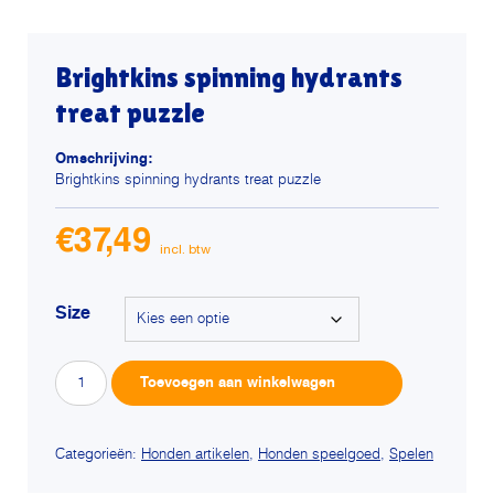
Brightkins spinning hydrants
treat puzzle
Omschrijving:
Brightkins spinning hydrants treat puzzle
€
37,49
Size
Brightkins
Alterna
Toevoegen aan winkelwagen
spinning
hydrants
treat
puzzle
Categorieën:
Honden artikelen
,
Honden speelgoed
,
Spelen
aantal