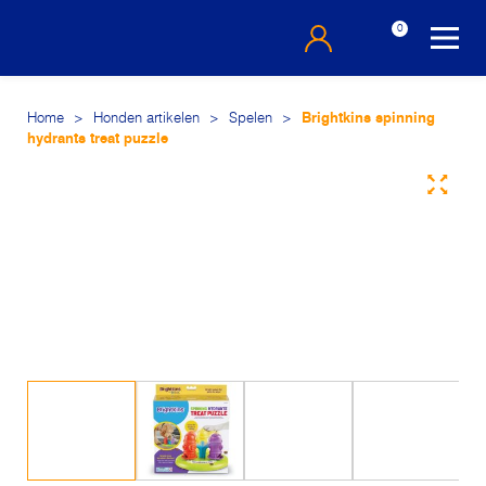
0
Home
>
Honden artikelen
>
Spelen
>
Brightkins spinning
hydrants treat puzzle