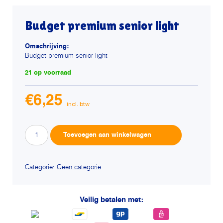
Budget premium senior light
Omschrijving:
Budget premium senior light
21 op voorraad
€
6,25
Budget
Alternative:
Toevoegen aan winkelwagen
premium
senior
light
Categorie:
Geen categorie
aantal
Veilig betalen met: