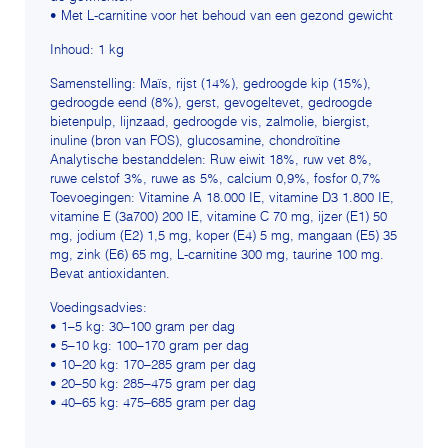
• Met L-carnitine voor het behoud van een gezond gewicht
Inhoud: 1 kg
Samenstelling: Maïs, rijst (14%), gedroogde kip (15%),
gedroogde eend (8%), gerst, gevogeltevet, gedroogde
bietenpulp, lijnzaad, gedroogde vis, zalmolie, biergist,
inuline (bron van FOS), glucosamine, chondroïtine
Analytische bestanddelen: Ruw eiwit 18%, ruw vet 8%,
ruwe celstof 3%, ruwe as 5%, calcium 0,9%, fosfor 0,7%
Toevoegingen: Vitamine A 18.000 IE, vitamine D3 1.800 IE,
vitamine E (3a700) 200 IE, vitamine C 70 mg, ijzer (E1) 50
mg, jodium (E2) 1,5 mg, koper (E4) 5 mg, mangaan (E5) 35
mg, zink (E6) 65 mg, L-carnitine 300 mg, taurine 100 mg.
Bevat antioxidanten.
Voedingsadvies:
• 1–5 kg: 30–100 gram per dag
• 5–10 kg: 100–170 gram per dag
• 10–20 kg: 170–285 gram per dag
• 20–50 kg: 285–475 gram per dag
• 40–65 kg: 475–685 gram per dag