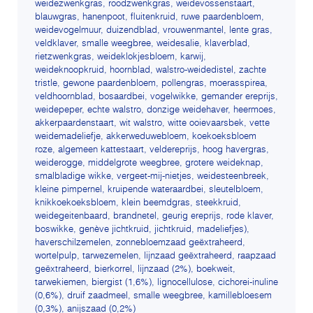
weidezwenkgras, roodzwenkgras, weidevossenstaart,
blauwgras, hanenpoot, fluitenkruid, ruwe paardenbloem,
weidevogelmuur, duizendblad, vrouwenmantel, lente gras,
veldklaver, smalle weegbree, weidesalie, klaverblad,
rietzwenkgras, weideklokjesbloem, karwij,
weideknoopkruid, hoornblad, walstro-weidedistel, zachte
tristle, gewone paardenbloem, pollengras, moerasspirea,
veldhoornblad, bosaardbei, vogelwikke, gemander ereprijs,
weidepeper, echte walstro, donzige weidehaver, heermoes,
akkerpaardenstaart, wit walstro, witte ooievaarsbek, vette
weidemadeliefje, akkerweduwebloem, koekoeksbloem
roze, algemeen kattestaart, veldereprijs, hoog havergras,
weiderogge, middelgrote weegbree, grotere weideknap,
smalbladige wikke, vergeet-mij-nietjes, weidesteenbreek,
kleine pimpernel, kruipende wateraardbei, sleutelbloem,
knikkoekoeksbloem, klein beemdgras, steekkruid,
weidegeitenbaard, brandnetel, geurig ereprijs, rode klaver,
boswikke, genève jichtkruid, jichtkruid, madeliefjes),
haverschilzemelen, zonnebloemzaad geëxtraheerd,
wortelpulp, tarwezemelen, lijnzaad geëxtraheerd, raapzaad
geëxtraheerd, bierkorrel, lijnzaad (2%), boekweit,
tarwekiemen, biergist (1,6%), lignocellulose, cichorei-inuline
(0,6%), druif zaadmeel, smalle weegbree, kamillebloesem
(0,3%), anijszaad (0,2%)