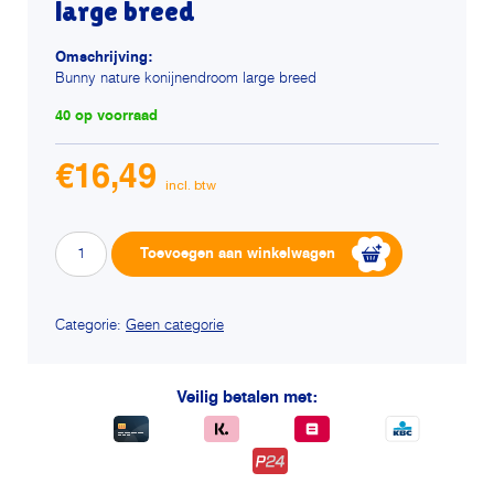
large breed
Omschrijving:
Bunny nature konijnendroom large breed
40 op voorraad
€
16,49
Bunny
Alternative:
Toevoegen aan winkelwagen
nature
konijnendroom
large
Categorie:
Geen categorie
breed
aantal
Veilig betalen met: