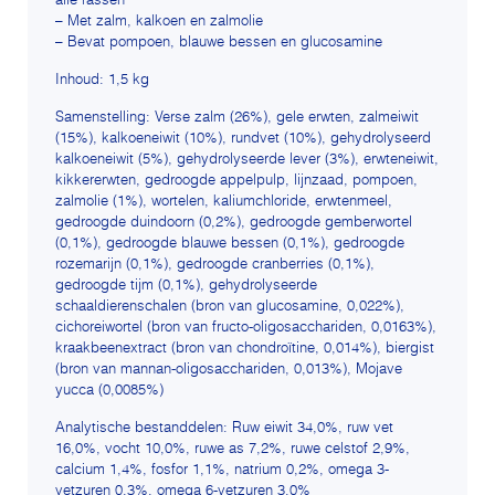
alle rassen
– Met zalm, kalkoen en zalmolie
– Bevat pompoen, blauwe bessen en glucosamine
Inhoud: 1,5 kg
Samenstelling: Verse zalm (26%), gele erwten, zalmeiwit
(15%), kalkoeneiwit (10%), rundvet (10%), gehydrolyseerd
kalkoeneiwit (5%), gehydrolyseerde lever (3%), erwteneiwit,
kikkererwten, gedroogde appelpulp, lijnzaad, pompoen,
zalmolie (1%), wortelen, kaliumchloride, erwtenmeel,
gedroogde duindoorn (0,2%), gedroogde gemberwortel
(0,1%), gedroogde blauwe bessen (0,1%), gedroogde
rozemarijn (0,1%), gedroogde cranberries (0,1%),
gedroogde tijm (0,1%), gehydrolyseerde
schaaldierenschalen (bron van glucosamine, 0,022%),
cichoreiwortel (bron van fructo-oligosacchariden, 0,0163%),
kraakbeenextract (bron van chondroïtine, 0,014%), biergist
(bron van mannan-oligosacchariden, 0,013%), Mojave
yucca (0,0085%)
Analytische bestanddelen: Ruw eiwit 34,0%, ruw vet
16,0%, vocht 10,0%, ruwe as 7,2%, ruwe celstof 2,9%,
calcium 1,4%, fosfor 1,1%, natrium 0,2%, omega 3-
vetzuren 0,3%, omega 6-vetzuren 3,0%