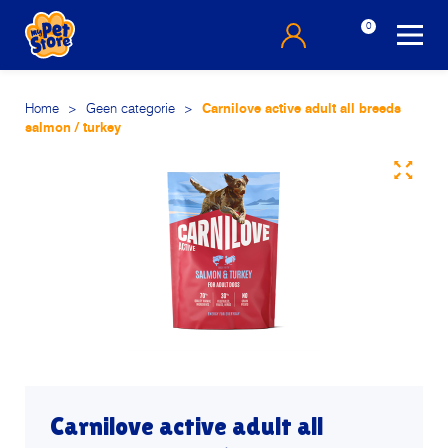
0
Home
>
Geen categorie
>
Carnilove active adult all breeds
salmon / turkey
Carnilove active adult all