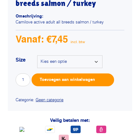
breeds salmon / turkey
Omschrijving:
Carnilove active adult all breeds salmon / turkey
Vanaf:
€
7,45
Size
Carnilove
Alterna
Toevoegen aan winkelwagen
active
adult
all
breeds
Categorie:
Geen categorie
salmon
/
turkey
Veilig betalen met:
aantal