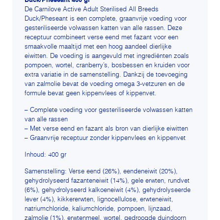
Duck/Pheseant 400 gr
De Carnilove Active Adult Sterilised All Breeds
Duck/Pheseant is een complete, graanvrije voeding voor
gesteriliseerde volwassen katten van alle rassen. Deze
receptuur combineert verse eend met fazant voor een
smaakvolle maaltijd met een hoog aandeel dierlijke
eiwitten. De voeding is aangevuld met ingrediënten zoals
pompoen, wortel, cranberry’s, bosbessen en kruiden voor
extra variatie in de samenstelling. Dankzij de toevoeging
van zalmolie bevat de voeding omega 3-vetzuren en de
formule bevat geen kippenvlees of kippenvet.
– Complete voeding voor gesteriliseerde volwassen katten
van alle rassen
– Met verse eend en fazant als bron van dierlijke eiwitten
– Graanvrije receptuur zonder kippenvlees en kippenvet
Inhoud: 400 gr
Samenstelling: Verse eend (26%), eendeneiwit (20%),
gehydrolyseerd fazanteneiwit (14%), gele erwten, rundvet
(6%), gehydrolyseerd kalkoeneiwit (4%), gehydrolyseerde
lever (4%), kikkererwten, lignocellulose, erwteneiwit,
natriumchloride, kaliumchloride, pompoen, lijnzaad,
zalmolie (1%), erwtenmeel, wortel, gedroogde duindoorn