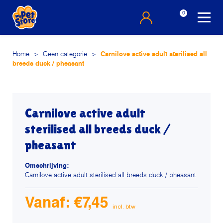
0
Home
>
Geen categorie
>
Carnilove active adult sterilised all
breeds duck / pheasant
Carnilove active adult
sterilised all breeds duck /
pheasant
Omschrijving:
Carnilove active adult sterilised all breeds duck / pheasant
Vanaf:
€
7,45