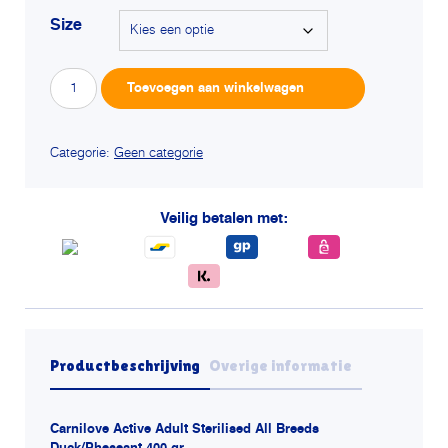
Size
Carnilove
Alterna
Toevoegen aan winkelwagen
active
adult
sterilised
all
Categorie:
Geen categorie
breeds
duck
/
Veilig betalen met:
pheasant
aantal
Productbeschrijving
Overige informatie
Carnilove Active Adult Sterilised All Breeds