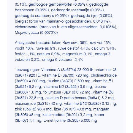
(0,1%), gedroogde gemberwortel (0,05%), gedroogde
bosbessen (0,05%), gedroogde rozemarijn (0,05%),
gedroogde cranberry’s (0,05%), gedroogde tijm (0,05%),
biergist (bron van mannan-oligosacchariden, 0,0134%),
cichoreiwortel (bron van fructo-oligosacchariden, 0,0108%),
Mojave yucca (0,0072%)
Analytische bestanddelen: Ruw eiwit 36%, ruw vet 13%,
vocht 10%, ruwe as 9%, ruwe celstof 4,4%, calcium 1,4%,
fosfor 1,1%, natrium 0,9%, magnesium 0,1%, omega 3-
vetzuren 0,2%, omega 6-vetzuren 2,4%
Toevoegingen: Vitamine A (3a672a) 23.000 IE, vitamine D3
(3a671) 920 IE, vitamine E (3a700) 720 mg, cholinechloride
(3a890) 4.200 mg, taurine (3a370) 2.500 mg, vitamine B1
(3a821) 8,2 mg, vitamine B2 (3a825i) 3,6 mg, biotine
(3a880) 1,6 mg, foliumzuur (3a316) 0,72 mg, vitamine B6
(3a831) 22,8 mg, calcium-D-pantothenaat (3a841) 5,2 mg,
niacinamide (3a315) 40 mg, vitamine B12 (3a835) 0,12 mg,
zink (3b612) 98,4 mg, ijzer (3b107) 40,8 mg, mangaan
(3b505) 48 mg, kaliumjodide (3b201) 3,2 mg, koper
(3b407) 7,4 mg, L-methionine (3c305) 5.000 mg