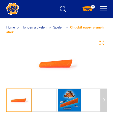
0
Home
>
Honden artikelen
>
Spelen
>
Chuckit super crunch
stick