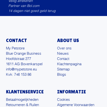
Veilig afrekenen
Partner van Bol.com
14 dagen niet goed geld terug
CONTACT
ABOUT US
My Petstore
Over ons
Blue Orange Business
Nieuws
Hoofdstraat 277
Contact
1611 AG Bovenkarspel
Klachtenpagina
info@mypetstore.eu
Sitemap
Kvk: 746 153 86
Blogs
KLANTENSERVICE
INFORMATIE
Betaalmogelijkheden
Cookies
Retourneren & Ruilen
Algemene Voorwaarden