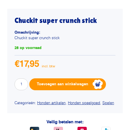
Chuckit super crunch stick
Omschrijving:
Chuckit super crunch stick
28 op voorraad
€
17,95
Chuckit
Alternative:
Toevoegen aan winkelwagen
super
crunch
stick
Categorieën:
Honden artikelen
,
Honden speelgoed
,
Spelen
aantal
Veilig betalen met: