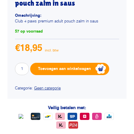
pouch zalm in saus
Omschrijving:
Club 4 paws premium adult pouch zalm in saus
57 op voorraad
€
18,95
Club
Alternative:
Toevoegen aan winkelwagen
4
paws
premium
Categorie:
Geen categorie
adult
pouch
Veilig betalen met:
zalm
in
saus
aantal