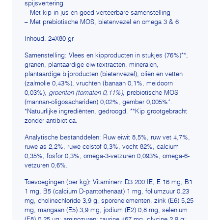
spijsvertering
– Met kip in jus en goed verteerbare samenstelling
– Met prebiotische MOS, bietenvezel en omega 3 & 6
Inhoud: 24X80 gr
Samenstelling: Vlees en kipproducten in stukjes (76%)**,
granen, plantaardige eiwitextracten, mineralen,
plantaardige bijproducten (bietenvezel), oliën en vetten
(zalmolie 0,43%), vruchten (banaan 0,1%, meidoorn
0,03%)
, groenten (tomaten 0,11%)
, prebiotische MOS
(mannan-oligosachariden) 0,02%, gember 0,005%*.
*Natuurlijke ingrediënten, gedroogd. **Kip grootgebracht
zonder antibiotica.
Analytische bestanddelen: Ruw eiwit 8,5%, ruw vet 4,7%,
ruwe as 2,2%, ruwe celstof 0,3%, vocht 82%, calcium
0,35%, fosfor 0,3%, omega-3-vetzuren 0,093%, omega-6-
vetzuren 0,6%.
Toevoegingen (per kg): Vitaminen: D3 200 IE, E 16 mg, B1
1 mg, B5 (calcium D-pantothenaat) 1 mg, foliumzuur 0,23
mg, cholinechloride 3,9 g; sporenelementen: zink (E6) 5,25
mg, mangaan (E5) 3,9 mg, jodium (E2) 0,8 mg, selenium
(E8) 0,25 μg; aminozuren: taurine 467 mg, glycine 2,9 g;