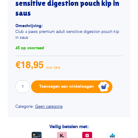
sensitive digestion pouch kip in
saus
Omschrijving:
Club 4 paws premium adult sensitive digestion pouch kip
in saus
45 op voorraad
€
18,95
Club
Alternative:
Toevoegen aan winkelwagen
4
paws
premium
Categorie:
Geen categorie
adult
sensitive
Veilig betalen met:
digestion
pouch