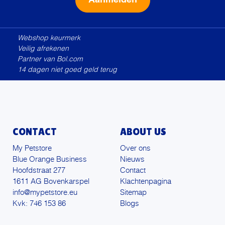
Alternative:
Webshop keurmerk
Veilig afrekenen
Partner van Bol.com
14 dagen niet goed geld terug
CONTACT
ABOUT US
My Petstore
Over ons
Blue Orange Business
Nieuws
Hoofdstraat 277
Contact
1611 AG Bovenkarspel
Klachtenpagina
info@mypetstore.eu
Sitemap
Kvk: 746 153 86
Blogs