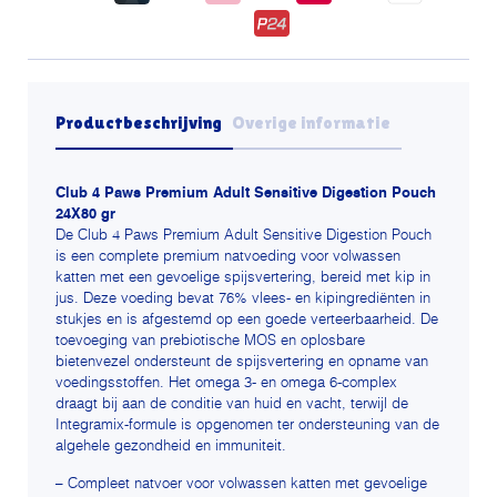
kip
in
saus
aantal
Productbeschrijving
Overige informatie
Club 4 Paws Premium Adult Sensitive Digestion Pouch
24X80 gr
De Club 4 Paws Premium Adult Sensitive Digestion Pouch
is een complete premium natvoeding voor volwassen
katten met een gevoelige spijsvertering, bereid met kip in
jus. Deze voeding bevat 76% vlees- en kipingrediënten in
stukjes en is afgestemd op een goede verteerbaarheid. De
toevoeging van prebiotische MOS en oplosbare
bietenvezel ondersteunt de spijsvertering en opname van
voedingsstoffen. Het omega 3- en omega 6-complex
draagt bij aan de conditie van huid en vacht, terwijl de
Integramix-formule is opgenomen ter ondersteuning van de
algehele gezondheid en immuniteit.
– Compleet natvoer voor volwassen katten met gevoelige