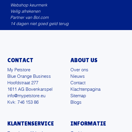
Webshop keurmerk
Veilig afrekenen
Partner van Bol.com
14 dagen niet goed geld terug
CONTACT
ABOUT US
My Petstore
Over ons
Blue Orange Business
Nieuws
Hoofdstraat 277
Contact
1611 AG Bovenkarspel
Klachtenpagina
info@mypetstore.eu
Sitemap
Kvk: 746 153 86
Blogs
KLANTENSERVICE
INFORMATIE