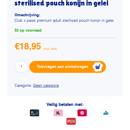
sterilised pouch konijn in gelei
Omschrijving:
Club 4 paws premium adult sterilised pouch konijn in gelei
53 op voorraad
€
18,95
Club
Alternative:
Toevoegen aan winkelwagen
4
paws
premium
Categorie:
Geen categorie
adult
sterilised
Veilig betalen met:
pouch
konijn
in
gelei