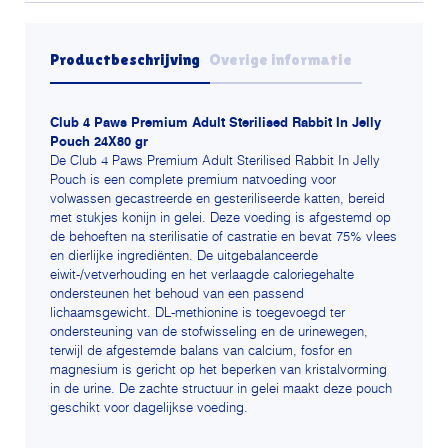
aantal
Productbeschrijving
Overige informatie
Club 4 Paws Premium Adult Sterilised Rabbit In Jelly
Pouch 24X80 gr
De Club 4 Paws Premium Adult Sterilised Rabbit In Jelly
Pouch is een complete premium natvoeding voor
volwassen gecastreerde en gesteriliseerde katten, bereid
met stukjes konijn in gelei. Deze voeding is afgestemd op
de behoeften na sterilisatie of castratie en bevat 75% vlees
en dierlijke ingrediënten. De uitgebalanceerde
eiwit-/vetverhouding en het verlaagde caloriegehalte
ondersteunen het behoud van een passend
lichaamsgewicht. DL-methionine is toegevoegd ter
ondersteuning van de stofwisseling en de urinewegen,
terwijl de afgestemde balans van calcium, fosfor en
magnesium is gericht op het beperken van kristalvorming
in de urine. De zachte structuur in gelei maakt deze pouch
geschikt voor dagelijkse voeding.