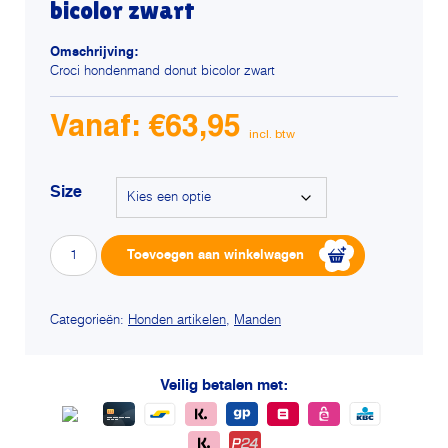
bicolor zwart
Omschrijving:
Croci hondenmand donut bicolor zwart
Vanaf:
€
63,95
Size
Croci
Alterna
Toevoegen aan winkelwagen
hondenmand
donut
bicolor
zwart
Categorieën:
Honden artikelen
,
Manden
aantal
Veilig betalen met: