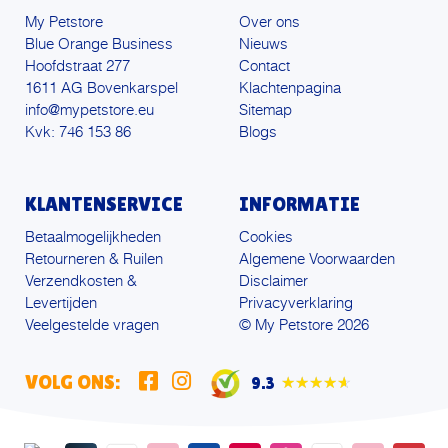
My Petstore
Over ons
Blue Orange Business
Nieuws
Hoofdstraat 277
Contact
1611 AG Bovenkarspel
Klachtenpagina
info@mypetstore.eu
Sitemap
Kvk: 746 153 86
Blogs
KLANTENSERVICE
INFORMATIE
Betaalmogelijkheden
Cookies
Retourneren & Ruilen
Algemene Voorwaarden
Verzendkosten &
Disclaimer
Levertijden
Privacyverklaring
Veelgestelde vragen
© My Petstore 2026
VOLG ONS:
9.3
★★★★★