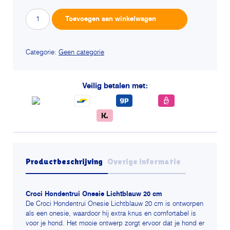
Croci
Alterna
Toevoegen aan winkelwagen
hondentrui
onesie
lichtblauw
aantal
Categorie:
Geen categorie
Veilig betalen met:
Productbeschrijving
Overige informatie
Croci Hondentrui Onesie Lichtblauw 20 cm
De Croci Hondentrui Onesie Lichtblauw 20 cm is ontworpen
als een onesie, waardoor hij extra knus en comfortabel is
voor je hond. Het mooie ontwerp zorgt ervoor dat je hond er