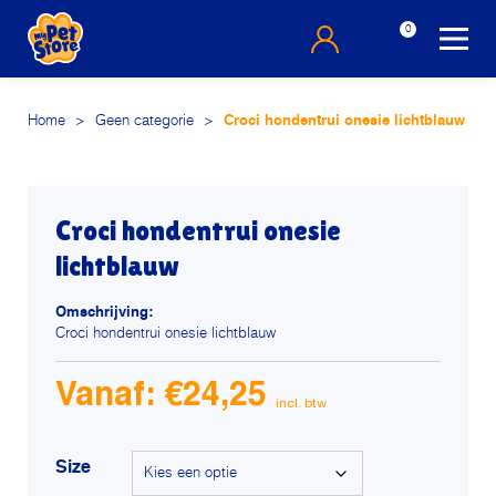
0
Home
>
Geen categorie
>
Croci hondentrui onesie lichtblauw
Croci hondentrui onesie
lichtblauw
Omschrijving:
Croci hondentrui onesie lichtblauw
Vanaf:
€
24,25
Size