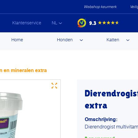
Webshop keurmerk
Veil
9.3
★★★★★
Klantenservice
NL
ip
Home
Honden
Katten
ntent
n en mineralen extra
Dierendrogis
extra
Omschrijving:
Dierendrogist multivita