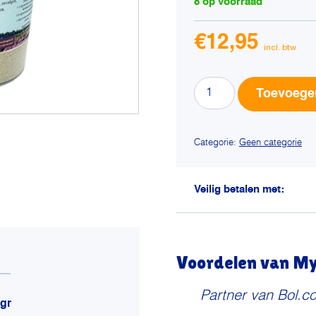
8 op voorraad
€
12,95
Dierendrogist
Toevoege
multivitaminen
en
mineralen
Categorie:
Geen categorie
extra
aantal
Veilig betalen met:
Voordelen van My 
Partner van Bol.c
 gr