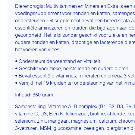
Dierendrogist Multivitaminen en Mineralen Extra is een
voedingssupplement voor honden en katten, samenges
ondersteunen. Dit supplement bevat een breed scala aa
essentiële aminozuren en kruiden die bijdragen aan de a
gezondheid. Het is bijzonder geschikt voor zieke en her
oudere honden en katten, drachtige en lacterende dieren
het voeren van vlees.
• Ondersteunt de weerstand en vitaliteit
• Geschikt voor zieke, herstellende en oudere dieren
• Bevat essentiële vitamines, mineralen en omega 3-ve
• Verrijkt met 19 kruiden ter ondersteuning van het im
Inhoud: 350 gram
Samenstelling: Vitamine A, B-complex (B1, B2, B3, B5, 
vitamine C, D3, E en K, foliumzuur, biotine, chloride, koper
selenium, zink, mangaan, magnesium, calcium, chroom
3-vetzuren, MSM, glucosamine, zeealgen, biergist en d