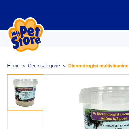
Sk
to
co
Home
>
Geen categorie
>
Dierendrogist multivitamine