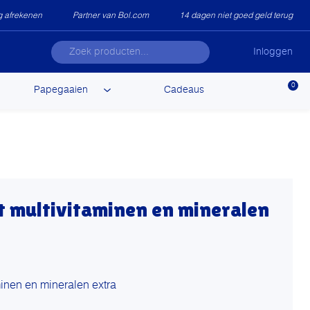
ig afrekenen
Partner van Bol.com
14 dagen niet goed geld terug
Inloggen
0
Papegaaien
Cadeaus
t multivitaminen en mineralen
minen en mineralen extra