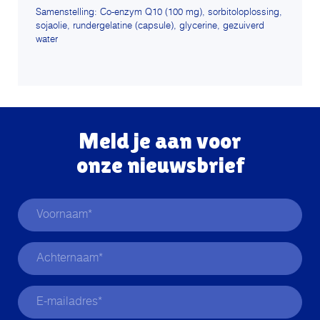
Samenstelling: Co-enzym Q10 (100 mg), sorbitoloplossing,
sojaolie, rundergelatine (capsule), glycerine, gezuiverd
water
Meld je aan voor
onze nieuwsbrief