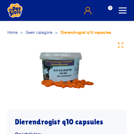
0
Home
>
Geen categorie
>
Dierendrogist q10 capsules
Dierendrogist q10 capsules