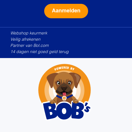
Alternative:
Webshop keurmerk
Veilig afrekenen
Partner van Bol.com
14 dagen niet goed geld terug