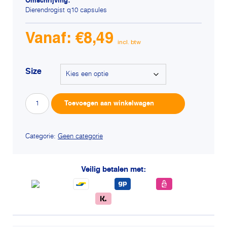
Omschrijving:
Dierendrogist q10 capsules
Vanaf:
€
8,49
Size
Dierendrogist
Alterna
Toevoegen aan winkelwagen
q10
capsules
aantal
Categorie:
Geen categorie
Veilig betalen met: