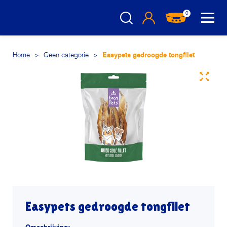
0
Home
>
Geen categorie
>
Easypets gedroogde tongfilet
Easypets gedroogde tongfilet