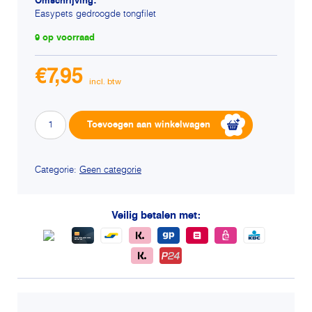
Omschrijving:
Easypets gedroogde tongfilet
9 op voorraad
€
7,95
Easypets
Alternative:
Toevoegen aan winkelwagen
gedroogde
tongfilet
aantal
Categorie:
Geen categorie
Veilig betalen met: