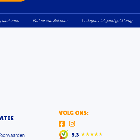
ig afrekenen
Partner van Bol.com
14 dagen niet goed geld terug
VOLG ONS:
ATIE
9.3
★★★★★
Voorwaarden