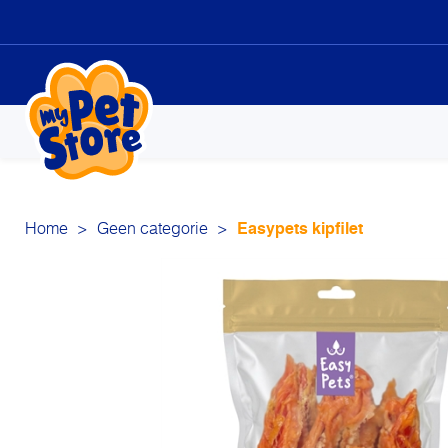
Sk
to
co
Home
>
Geen categorie
>
Easypets kipfilet