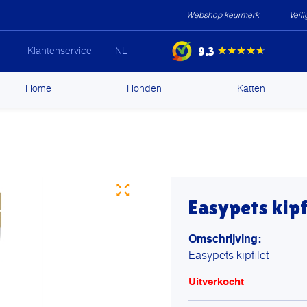
Webshop keurmerk
Veil
9.3
★★★★★
Klantenservice
NL
ip
Home
Honden
Katten
ntent
Easypets kipf
Omschrijving:
Easypets kipfilet
Uitverkocht