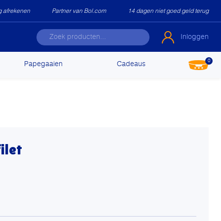
ig afrekenen
Partner van Bol.com
14 dagen niet goed geld terug
Inloggen
0
Papegaaien
Cadeaus
ilet