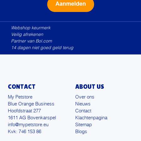
Alternative:
Webshop keurmerk
Veilig afrekenen
Partner van Bol.com
14 dagen niet goed geld terug
CONTACT
ABOUT US
My Petstore
Over ons
Blue Orange Business
Nieuws
Hoofdstraat 277
Contact
1611 AG Bovenkarspel
Klachtenpagina
info@mypetstore.eu
Sitemap
Kvk: 746 153 86
Blogs