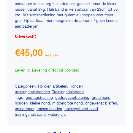
ontvanger is heel erg klein dus ook geschikt voor de kleine
rassen vanaf 3kg. Halsband is verstelbaar van 23cm tot 58
cm. Afstandsbediening met gummie knoppen voor meer
grip. Oplaadbaar met meegeleverde adapter / geen kosten
aan batterijen.
Uitverkocht
€
45,00
Levertijd: Levering direct uit voorraad
Categorieën:
Honden artikelen
,
Honden
trainingshalsbanden
,
Trainingshalsband
Tags:
gedragstraining
,
gedragsverbetering
,
grote hond
,
honden
,
kleine hond
,
middelgrote hond
,
ongewenst blaffen
,
oplaadbaar
,
trainen honden
,
trainingsband hond
,
trainingshalsband
,
waterdicht