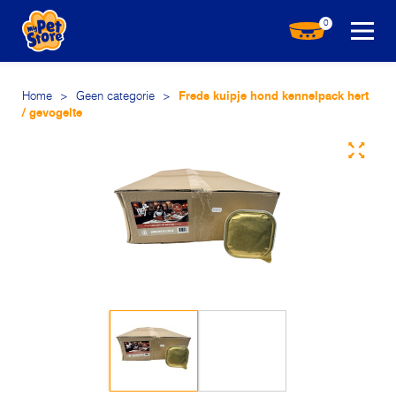
0
Home
>
Geen categorie
>
Freds kuipje hond kennelpack hert
/ gevogelte