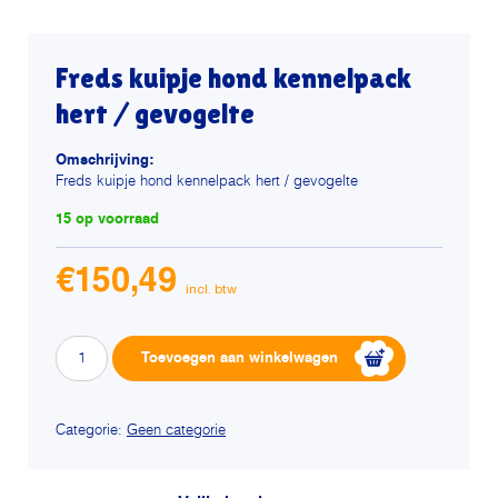
Freds kuipje hond kennelpack
hert / gevogelte
Omschrijving:
Freds kuipje hond kennelpack hert / gevogelte
15 op voorraad
€
150,49
Freds
Alternative:
Toevoegen aan winkelwagen
kuipje
hond
kennelpack
Categorie:
Geen categorie
hert
/