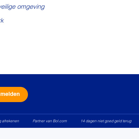
veilige omgeving
k
Alternative:
ig afrekenen
Partner van Bol.com
14 dagen niet goed geld terug