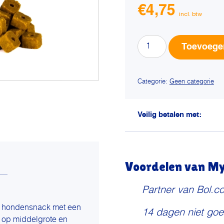
€
4,75
Frigera
Toevoege
semi-
moist
treats
Categorie:
Geen categorie
chicken
aantal
Veilig betalen met:
Voordelen van My 
Partner van Bol.c
ke hondensnack met een
14 dagen niet goe
d op middelgrote en