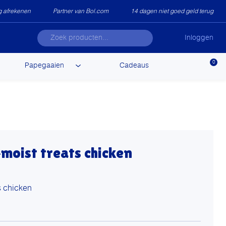
ig afrekenen
Partner van Bol.com
14 dagen niet goed geld terug
Inloggen
0
Papegaaien
Cadeaus
moist treats chicken
s chicken