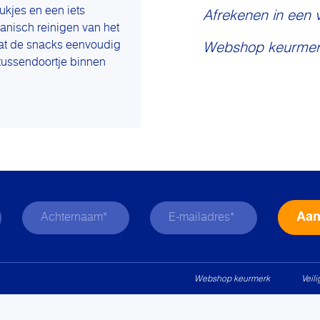
ukjes en een iets
Afrekenen in een 
hanisch reinigen van het
dat de snacks eenvoudig
Webshop keurmer
f tussendoortje binnen
Webshop keurmerk
Veil