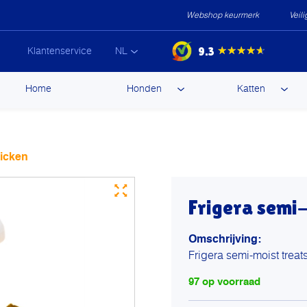
Webshop keurmerk
Veil
9.3
★★★★★
Klantenservice
NL
ip
Home
Honden
Katten
ntent
hicken
Frigera semi-
Omschrijving:
Frigera semi-moist treat
97 op voorraad