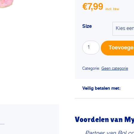
€
7,99
Size
Fuzzyard
Toevoege
3
donuts
aan
Categorie:
Geen categorie
touw
met
catnip
Veilig betalen met:
pluche
aantal
Voordelen van My 
Partner van Bol.c