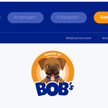
Webshop keurmerk
Veil