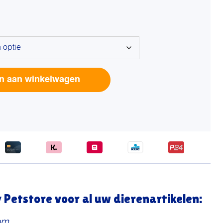
Alterna
n aan winkelwagen
Petstore voor al uw dierenartikelen:
om