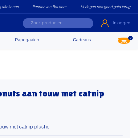
ig afrekenen
Partner van Bol.com
14 dagen niet goed geld terug
Inloggen
0
Papegaaien
Cadeaus
onuts aan touw met catnip
touw met catnip pluche