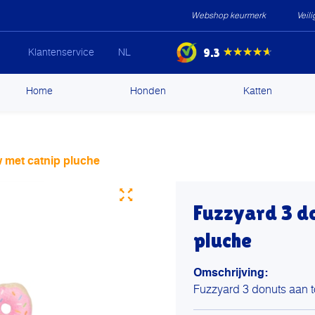
Webshop keurmerk
Veil
9.3
★★★★★
Klantenservice
NL
ip
Home
Honden
Katten
ntent
 met catnip pluche
Fuzzyard 3 d
pluche
Omschrijving:
Fuzzyard 3 donuts aan 