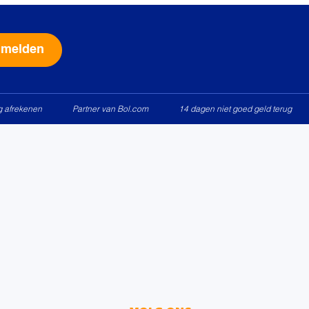
Alternative:
ig afrekenen
Partner van Bol.com
14 dagen niet goed geld terug