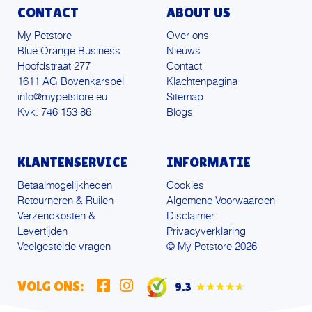
CONTACT
ABOUT US
My Petstore
Over ons
Blue Orange Business
Nieuws
Hoofdstraat 277
Contact
1611 AG Bovenkarspel
Klachtenpagina
info@mypetstore.eu
Sitemap
Kvk: 746 153 86
Blogs
KLANTENSERVICE
INFORMATIE
Betaalmogelijkheden
Cookies
Retourneren & Ruilen
Algemene Voorwaarden
Verzendkosten &
Disclaimer
Levertijden
Privacyverklaring
Veelgestelde vragen
© My Petstore 2026
VOLG ONS:
9.3
★★★★★