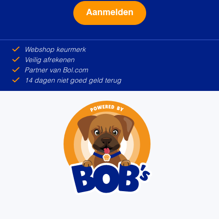
Alternative:
Webshop keurmerk
Veilig afrekenen
Partner van Bol.com
14 dagen niet goed geld terug