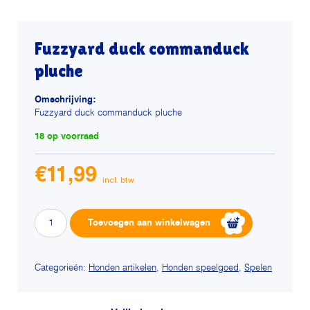
Fuzzyard duck commanduck
pluche
Omschrijving:
Fuzzyard duck commanduck pluche
18 op voorraad
€
11,99
Fuzzyard
Alternative:
Toevoegen aan winkelwagen
duck
commanduck
pluche
Categorieën:
Honden artikelen
,
Honden speelgoed
,
Spelen
aantal