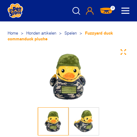
0
Home
>
Honden artikelen
>
Spelen
>
Fuzzyard duck
commanduck pluche