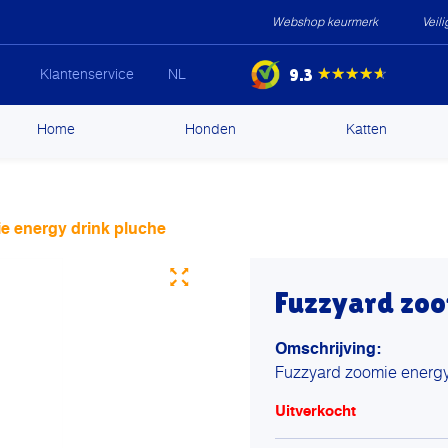
Webshop keurmerk
Veil
9.3
★★★★★
Klantenservice
NL
ip
Home
Honden
Katten
ntent
e energy drink pluche
Fuzzyard zoo
Omschrijving:
Fuzzyard zoomie energy
Uitverkocht