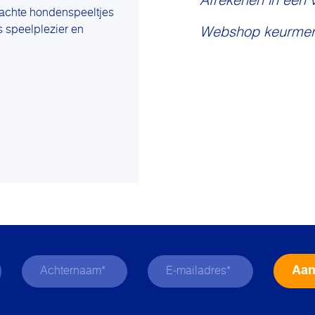
Afrekenen in een 
rzachte hondenspeeltjes
os speelplezier en
Webshop keurmer