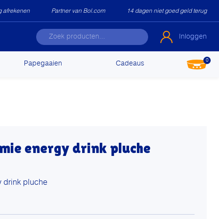
ig afrekenen
Partner van Bol.com
14 dagen niet goed geld terug
Inloggen
0
Papegaaien
Cadeaus
mie energy drink pluche
 drink pluche