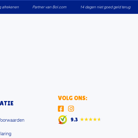
ig afrekenen
Partner van Bol.com
14 dagen niet goed geld terug
VOLG ONS:
ATIE
9.3
★★★★★
Voorwaarden
laring