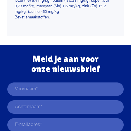
IJzer (Fe) 8,4 mg/kg, jodium (I) 0,21 mg/kg, koper (Cu)
0,73 mg/kg, mangaan (Mn) 1,6 mg/kg, zink (Zn) 15,2
mg/kg, taurine 460 mg/kg
Bevat smaakstoffen.
Meld je aan voor
onze nieuwsbrief