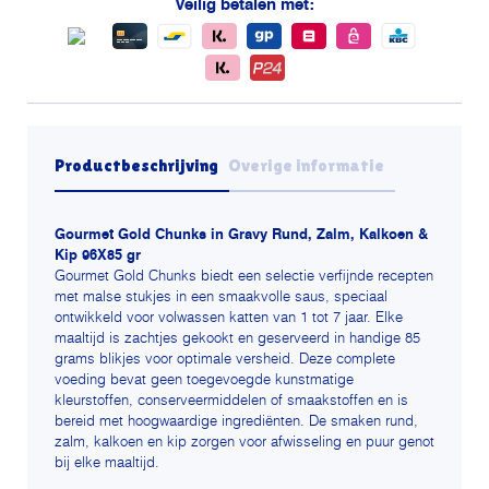
Veilig betalen met:
/
zalm
/
kalkoen
/
kip
Productbeschrijving
Overige informatie
aantal
Gourmet Gold Chunks in Gravy Rund, Zalm, Kalkoen &
Kip 96X85 gr
Gourmet Gold Chunks biedt een selectie verfijnde recepten
met malse stukjes in een smaakvolle saus, speciaal
ontwikkeld voor volwassen katten van 1 tot 7 jaar. Elke
maaltijd is zachtjes gekookt en geserveerd in handige 85
grams blikjes voor optimale versheid. Deze complete
voeding bevat geen toegevoegde kunstmatige
kleurstoffen, conserveermiddelen of smaakstoffen en is
bereid met hoogwaardige ingrediënten. De smaken rund,
zalm, kalkoen en kip zorgen voor afwisseling en puur genot
bij elke maaltijd.