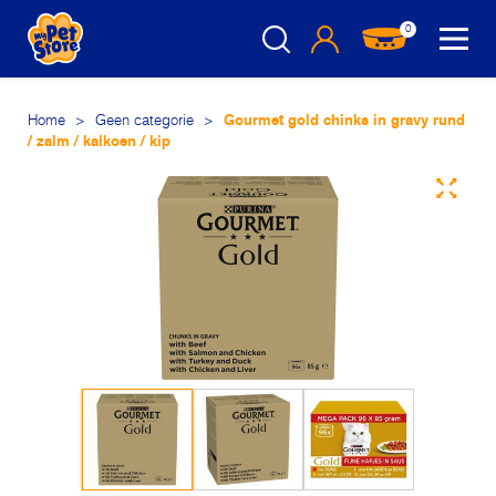
0
Home
>
Geen categorie
>
Gourmet gold chinks in gravy rund
/ zalm / kalkoen / kip