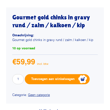
Gourmet gold chinks in gravy
rund / zalm / kalkoen / kip
Omschrijving:
Gourmet gold chinks in gravy rund / zalm / kalkoen / kip
10 op voorraad
€
59,99
Gourmet
Alternative:
Toevoegen aan winkelwagen
gold
chinks
in
Categorie:
Geen categorie
gravy
rund