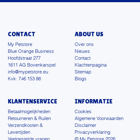
CONTACT
ABOUT US
My Petstore
Over ons
Blue Orange Business
Nieuws
Hoofdstraat 277
Contact
1611 AG Bovenkarspel
Klachtenpagina
info@mypetstore.eu
Sitemap
Kvk: 746 153 86
Blogs
KLANTENSERVICE
INFORMATIE
Betaalmogelijkheden
Cookies
Retourneren & Ruilen
Algemene Voorwaarden
Verzendkosten &
Disclaimer
Levertijden
Privacyverklaring
Veelgestelde vragen
© My Petstore 2026