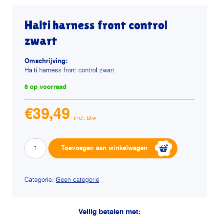
Halti harness front control
zwart
Omschrijving:
Halti harness front control zwart
8 op voorraad
€
39,49
Halti
Alternative:
Toevoegen aan winkelwagen
harness
front
control
Categorie:
Geen categorie
zwart
aantal
Veilig betalen met: