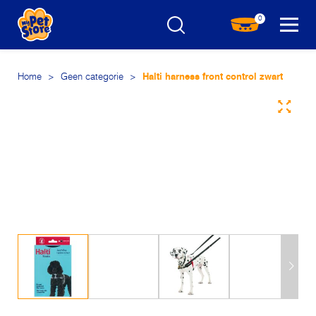
0
Home
>
Geen categorie
>
Halti harness front control zwart