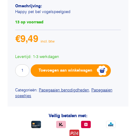
Omschrijving:
Happy pet bel vogelspeelgoed
13 op voorraad
€
9,49
Levertijd: 1-3 werkdagen
Happy
Alternative:
Toevoegen aan winkelwagen
pet
bel
vogelspeelgoed
Categorieën:
Papegaaien benodigdheden
,
Papegaaien
speeltjes
aantal
Veilig betalen met: