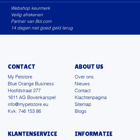
Webshop keurmerk
Veilig afrekenen
Partner van Bol.com
14 dagen niet goed geld terug
CONTACT
ABOUT US
My Petstore
Over ons
Blue Orange Business
Nieuws
Hoofdstraat 277
Contact
1611 AG Bovenkarspel
Klachtenpagina
info@mypetstore.eu
Sitemap
Kvk: 746 153 86
Blogs
KLANTENSERVICE
INFORMATIE