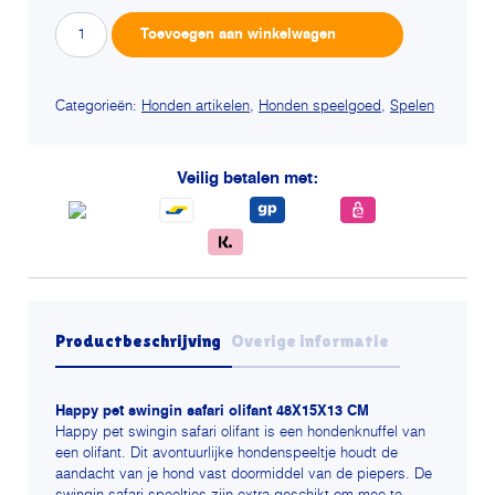
Happy
Alternative:
Toevoegen aan winkelwagen
pet
swingin
safari
Categorieën:
Honden artikelen
,
Honden speelgoed
,
Spelen
olifant
aantal
Veilig betalen met:
Productbeschrijving
Overige informatie
Happy pet swingin safari olifant 48X15X13 CM
Happy pet swingin safari olifant is een hondenknuffel van
een olifant. Dit avontuurlijke hondenspeeltje houdt de
aandacht van je hond vast doormiddel van de piepers. De