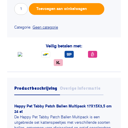
Happy
Alternative:
Toevoegen aan winkelwagen
pet
tabby
patch
Categorie:
Geen categorie
ballen
multipack
Veilig betalen met:
aantal
Productbeschrijving
Overige informatie
Happy Pet Tabby Patch Ballen Multipack 17X15X3,5 cm
24 st
De Happy Pet Tabby Patch Ballen Multipack is een
uitgebreide set kattenspeeltjes met verschillende soorten