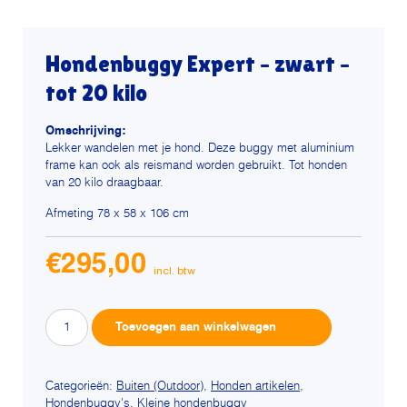
Hondenbuggy Expert – zwart –
tot 20 kilo
Omschrijving:
Lekker wandelen met je hond. Deze buggy met aluminium
frame kan ook als reismand worden gebruikt. Tot honden
van 20 kilo draagbaar.
Afmeting 78 x 58 x 106 cm
€
295,00
Hondenbuggy
Alternative:
Toevoegen aan winkelwagen
Expert
-
zwart
Categorieën:
Buiten (Outdoor)
,
Honden artikelen
,
Hondenbuggy's
,
Kleine hondenbuggy
-