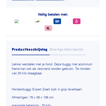
tot
20
Veilig betalen met:
kilo
aantal
Productbeschrijving
Overige informatie
Lekker wandelen met je hond. Deze buggy met aluminium
frame kan ook als reismand worden gebruikt. Tot honden
van 20 kilo draagbaar.
Hondenbuggy Expert Zwart (ook in grijs leverbaar)
Afmetingen: 78 x 58 x 106 cm
maximale belasting : 20 kilo