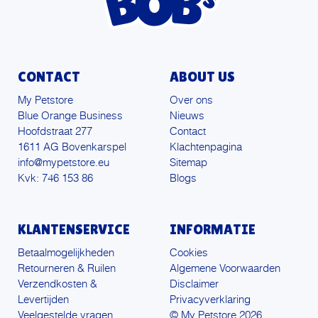
CONTACT
ABOUT US
My Petstore
Over ons
Blue Orange Business
Nieuws
Hoofdstraat 277
Contact
1611 AG Bovenkarspel
Klachtenpagina
info@mypetstore.eu
Sitemap
Kvk: 746 153 86
Blogs
KLANTENSERVICE
INFORMATIE
Betaalmogelijkheden
Cookies
Retourneren & Ruilen
Algemene Voorwaarden
Verzendkosten &
Disclaimer
Levertijden
Privacyverklaring
Veelgestelde vragen
© My Petstore 2026