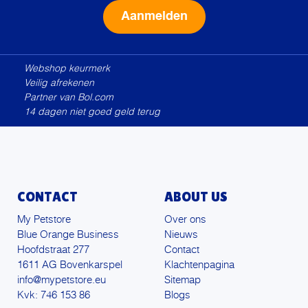
Alternative:
Webshop keurmerk
Veilig afrekenen
Partner van Bol.com
14 dagen niet goed geld terug
CONTACT
ABOUT US
My Petstore
Over ons
Blue Orange Business
Nieuws
Hoofdstraat 277
Contact
1611 AG Bovenkarspel
Klachtenpagina
info@mypetstore.eu
Sitemap
Kvk: 746 153 86
Blogs