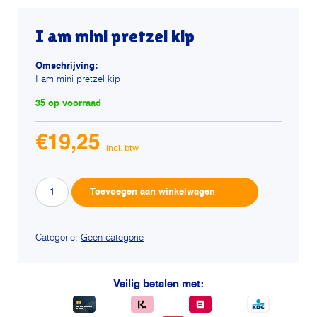
I am mini pretzel kip
Omschrijving:
I am mini pretzel kip
35 op voorraad
€
19,25
I
Alternative:
Toevoegen aan winkelwagen
am
mini
pretzel
Categorie:
Geen categorie
kip
aantal
Veilig betalen met: