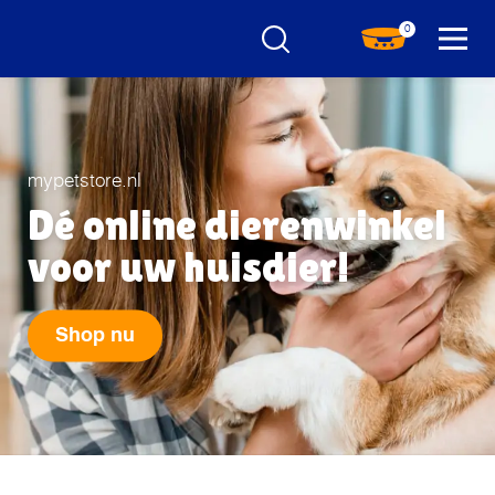
0
mypetstore.nl
Dé online dierenwinkel
voor uw huisdier!
Shop nu