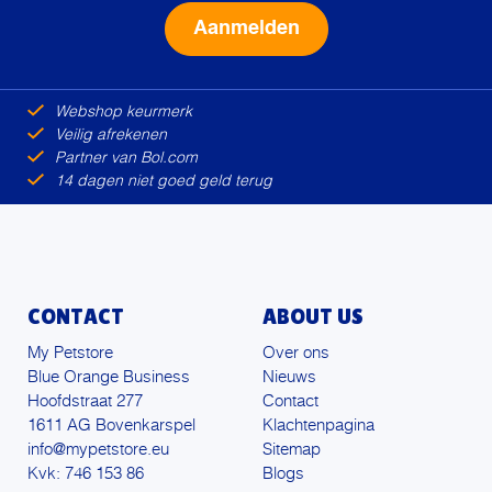
Alternative:
Webshop keurmerk
Veilig afrekenen
Partner van Bol.com
14 dagen niet goed geld terug
CONTACT
ABOUT US
My Petstore
Over ons
Blue Orange Business
Nieuws
Hoofdstraat 277
Contact
1611 AG Bovenkarspel
Klachtenpagina
info@mypetstore.eu
Sitemap
Kvk: 746 153 86
Blogs