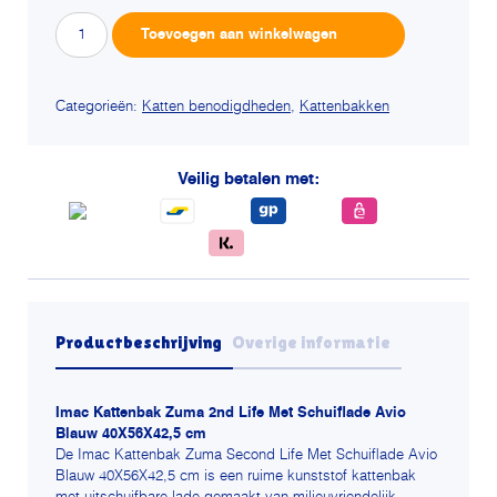
Imac
Alternative:
Toevoegen aan winkelwagen
kattenbak
zuma
2nd
Categorieën:
Katten benodigdheden
,
Kattenbakken
life
met
Veilig betalen met:
schuiflade
avio
blauw
aantal
Productbeschrijving
Overige informatie
Imac Kattenbak Zuma 2nd Life Met Schuiflade Avio
Blauw 40X56X42,5 cm
De Imac Kattenbak Zuma Second Life Met Schuiflade Avio
Blauw 40X56X42,5 cm is een ruime kunststof kattenbak