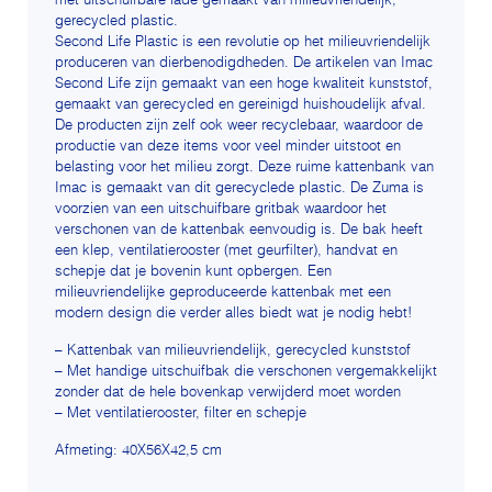
met uitschuifbare lade gemaakt van milieuvriendelijk,
gerecycled plastic.
Second Life Plastic is een revolutie op het milieuvriendelijk
produceren van dierbenodigdheden. De artikelen van Imac
Second Life zijn gemaakt van een hoge kwaliteit kunststof,
gemaakt van gerecycled en gereinigd huishoudelijk afval.
De producten zijn zelf ook weer recyclebaar, waardoor de
productie van deze items voor veel minder uitstoot en
belasting voor het milieu zorgt. Deze ruime kattenbank van
Imac is gemaakt van dit gerecyclede plastic. De Zuma is
voorzien van een uitschuifbare gritbak waardoor het
verschonen van de kattenbak eenvoudig is. De bak heeft
een klep, ventilatierooster (met geurfilter), handvat en
schepje dat je bovenin kunt opbergen. Een
milieuvriendelijke geproduceerde kattenbak met een
modern design die verder alles biedt wat je nodig hebt!
– Kattenbak van milieuvriendelijk, gerecycled kunststof
– Met handige uitschuifbak die verschonen vergemakkelijkt
zonder dat de hele bovenkap verwijderd moet worden
– Met ventilatierooster, filter en schepje
Afmeting: 40X56X42,5 cm